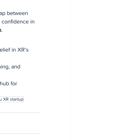
 gap between 
r confidence in 
n
.
lief in XR’s 
ning, and 
 hub for 
u XR startup