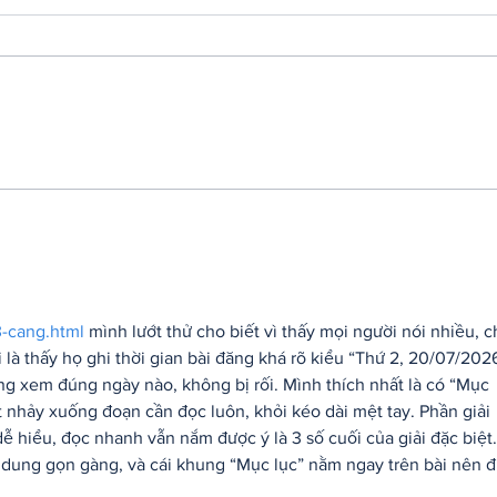
Insta360 Plants Its Flag:
You
500+ Apple Authorized
Kno
Stores Across China
Pek
Now Carry Its Camera
Pro
Lineup
Rea
3-cang.html
 mình lướt thử cho biết vì thấy mọi người nói nhiều, c
là thấy họ ghi thời gian bài đăng khá rõ kiểu “Thứ 2, 20/07/2026
g xem đúng ngày nào, không bị rối. Mình thích nhất là có “Mục 
t nhảy xuống đoạn cần đọc luôn, khỏi kéo dài mệt tay. Phần giải 
 dễ hiểu, đọc nhanh vẫn nắm được ý là 3 số cuối của giải đặc biệt.
 dung gọn gàng, và cái khung “Mục lục” nằm ngay trên bài nên đ