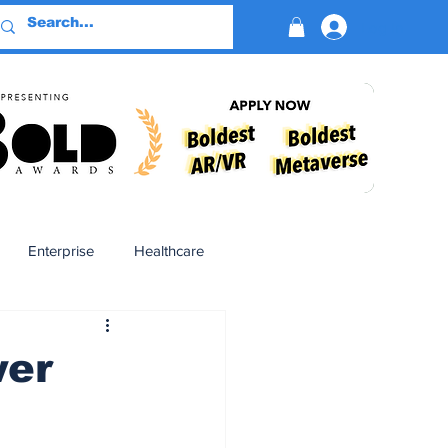
Log In
Enterprise
Healthcare
Virtual Reality
wer
BioReason Pro