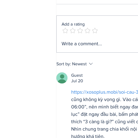
Add a rating
ARI Simulation Brings
Write a comment...
AI and Immersive Tech
to Indian Navy Training
After Zen Technologies
Sort by:
Newest
Acquisition
Guest
Jul 20
https://xosoplus.mobi/soi-cau-
cũng không kỳ vọng gì. Vào cái 
06:00”, nên mình biết ngay đan
lục” đặt ngay đầu bài, bấm phá
thích “3 càng là gì?” cũng viết
Nhìn chung trang chia khối nội
hướng khá tiện.