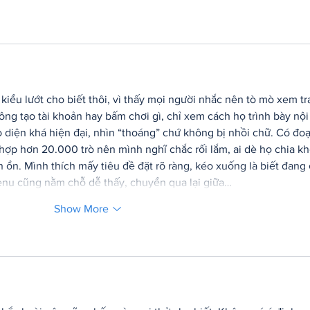
kiểu lướt cho biết thôi, vì thấy mọi người nhắc nên tò mò xem tr
ng tạo tài khoản hay bấm chơi gì, chỉ xem cách họ trình bày nội
o diện khá hiện đại, nhìn “thoáng” chứ không bị nhồi chữ. Có đoạ
 hợp hơn 20.000 trò nên mình nghĩ chắc rối lắm, ai dè họ chia kh
ổn. Mình thích mấy tiêu đề đặt rõ ràng, kéo xuống là biết đang 
nu cũng nằm chỗ dễ thấy, chuyển qua lại giữa…
Show More