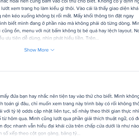
nhắc hoài nên cũng bấm vào coi thử cho biết. Không có ý định ng
lướt xem trang họ làm kiểu gì thôi. Vào cái là thấy giao diện khá
g nên kéo xuống không bị rối mắt. Mấy khối thông tin đặt ngay 
mình biết mình đang ở phần nào mà không phải dò từng dòng. Mì
ì cũng ổn, menu với nút bấm không bị bé quá hay lệch layout. Nó
u ưu tiên dễ dùng, nhìn phát hiểu liền. Trên…
Show More
 mấy đứa bạn hay nhắc nên tiện tay vào thử cho biết. Mình không
h toán gì đâu, chỉ muốn xem trang này trình bày có rối không thô
i với tỷ lệ odds cập nhật liên tục, số nhảy theo thời gian thực nh
ố từ hôm qua. Mình cũng lướt qua phần giải thích thuật ngữ, có đ
 đọc nhanh vẫn hiểu đại khái cửa trên chấp cửa dưới là như nào
n số xếp theo cột gọn gàng, bảng tỷ…