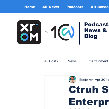
Home
All News
Podcasts
XR Bazaa
Podcast
News &
Blog
All Posts
News
Entertainment
Eddie Avil
Apr 30
1
Gaming
Training & simulatio
Ctruh 
Enterpr
Expert Insight Series
China