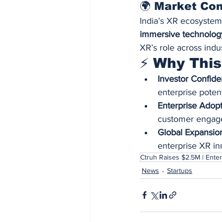
🌍 Market Co
India’s XR ecosystem 
immersive technology
XR’s role across indu
⚡ Why This
Investor Confide
enterprise potent
Enterprise Adopt
customer engag
Global Expansio
enterprise XR in
Ctruh Raises $2.5M | Ente
News
Startups