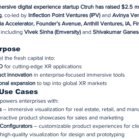
sive digital experience startup Ctruh has raised $2.5 mi
g
, co-led by 
Inflection Point Ventures (IPV)
 and 
Avinya Ven
ia Accelerator, Founder’s Avenue, Anthill Ventures, IA, Fi
 including 
Vivek Sinha (Emversity)
 and 
Shivakumar Ganesa
urpose
 the fresh capital into:
&D
 for cutting-edge XR applications
ct innovation
 in enterprise-focused immersive tools
ional expansion
 to tap into global XR markets
e Use Cases
powers enterprises with:
s
 – immersive visualization for real estate, retail, and man
teractive product showcases for sales and marketing
Configurators
 – customizable product experiences for cli
 high-quality visualization for design and prototyping