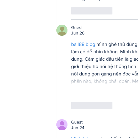
Like
Reply
Guest
Jun 26
ball88.blog
 mình ghé thử đúng 
làm có dễ nhìn không. Mình khô
dung. Cảm giác đầu tiên là gia
giới thiệu họ nói hệ thống tích
nội dung gọn gàng nên đọc vẫn 
phần nào, không phải đoán. Me
Like
Reply
Guest
Jun 24