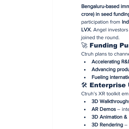
Bengaluru-based immer
crore) in seed fundin
participation from 
Ind
LVX
. Angel investors
joined the round.
🚀 Funding P
Ctruh plans to channel
Accelerating R
Advancing produ
Fueling internat
🛠️ Enterpris
Ctruh’s XR toolkit em
3D Walkthrough
AR Demos
 – in
3D Animation & 
3D Rendering
 –