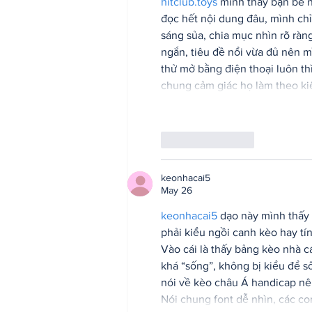
hitclub.toys
 mình thấy bạn bè 
đọc hết nội dung đâu, mình chỉ 
sáng sủa, chia mục nhìn rõ ràn
ngắn, tiêu đề nổi vừa đủ nên 
thử mở bằng điện thoại luôn th
chung cảm giác họ làm theo kiể
Like
Reply
keonhacai5
May 26
keonhacai5
 dạo này mình thấy
phải kiểu ngồi canh kèo hay tín
Vào cái là thấy bảng kèo nhà cá
khá “sống”, không bị kiểu để s
nói về kèo châu Á handicap nên
Nói chung font dễ nhìn, các co