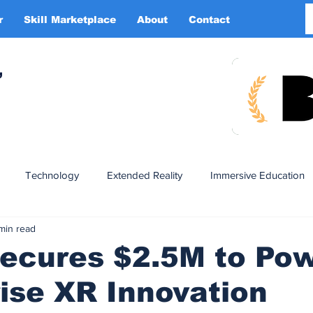
r
Skill Marketplace
About
Contact
More
,
Technology
Extended Reality
Immersive Education
 min read
n
XR DRIVER
Startups
Investors
Advertising
Secures $2.5M to Po
ise XR Innovation
Smart Glasses
XR Tourism
XR Devotion
AI