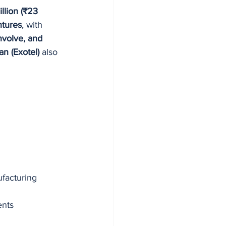
llion (₹23 
tures
, with 
nvolve, and 
n (Exotel)
 also 
ufacturing
ents