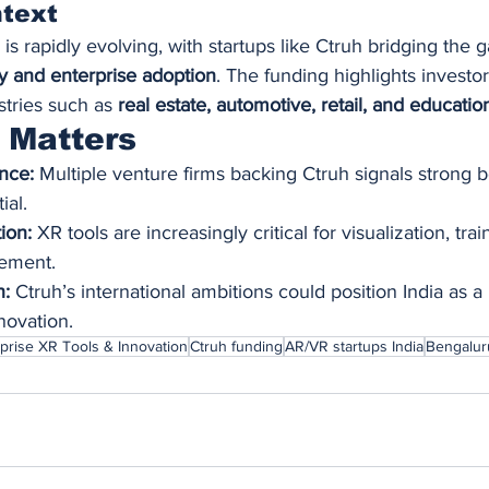
ntext
is rapidly evolving, with startups like Ctruh bridging the
 and enterprise adoption
. The funding highlights investo
stries such as 
real estate, automotive, retail, and educatio
 Matters
nce:
 Multiple venture firms backing Ctruh signals strong be
ial.
ion:
 XR tools are increasingly critical for visualization, trai
ement.
n:
 Ctruh’s international ambitions could position India as a
novation.
rprise XR Tools & Innovation
Ctruh funding
AR/VR startups India
Bengalur